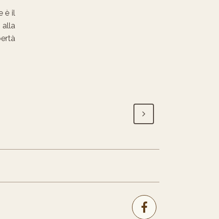
 è il
 alla
bertà