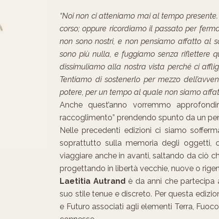
“Noi non ci atteniamo mai al tempo presente. A
corso; oppure ricordiamo il passato per ferm
non sono nostri, e non pensiamo affatto al so
sono più nulla, e fuggiamo senza riflettere quel
dissimuliamo alla nostra vista perché ci affli
Tentiamo di sostenerlo per mezzo dell’avven
potere, per un tempo al quale non siamo affatto
Anche quest’anno vorremmo approfondire
raccoglimento” prendendo spunto da un pens
Nelle precedenti edizioni ci siamo soffermat
soprattutto sulla memoria degli oggetti,
viaggiare anche in avanti, saltando da ciò c
progettando in libertà vecchie, nuove o rige
Laetitia Autrand
è da anni che partecipa 
suo stile tenue e discreto. Per questa edizi
e Futuro associati agli elementi Terra, Fuoc