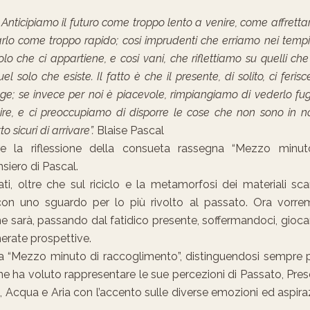
nticipiamo il futuro come troppo lento a venire, come affrettar
arlo come troppo rapido; cosi imprudenti che erriamo nei temp
lo che ci appartiene, e cosi vani, che riflettiamo su quelli ch
 solo che esiste. Il fatto è che il presente, di solito, ci ferisc
gge; se invece per noi è piacevole, rimpiangiamo di vederlo fug
ire, e ci preoccupiamo di disporre le cose che non sono in n
 sicuri di arrivare”.
Blaise Pascal
 la riflessione della consueta rassegna “Mezzo minut
iero di Pascal.
i, oltre che sul riciclo e la metamorfosi dei materiali scar
 con uno sguardo per lo più rivolto al passato. Ora vorr
he sarà, passando dal fatidico presente, soffermandoci, gioc
nerate prospettive.
a “Mezzo minuto di raccoglimento”, distinguendosi sempre p
one ha voluto rappresentare le sue percezioni di Passato, Pre
o, Acqua e Aria con l’accento sulle diverse emozioni ed aspira