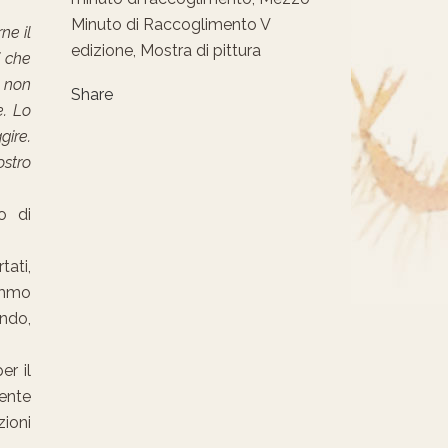
Minuto di Raccoglimento V
ne il
edizione, Mostra di pittura
i che
e non
Share
e. Lo
gire.
ostro
o di
tati,
emmo
ando,
er il
sente
zioni