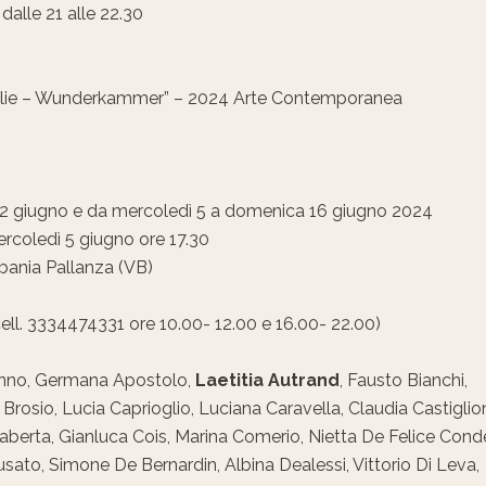
dalle 21 alle 22.30
lie – Wunderkammer” – 2024 Arte Contemporanea
2 giugno e da mercoledì 5 a domenica 16 giugno 2024
coledì 5 giugno ore 17.30
rbania Pallanza (VB)
ll. 3334474331 ore 10.00- 12.00 e 16.00- 22.00)
manno, Germana Apostolo,
Laetitia Autrand
, Fausto Bianchi,
rosio, Lucia Caprioglio, Luciana Caravella, Claudia Castiglion
Chiaberta, Gianluca Cois, Marina Comerio, Nietta De Felice Cond
usato, Simone De Bernardin, Albina Dealessi, Vittorio Di Leva,