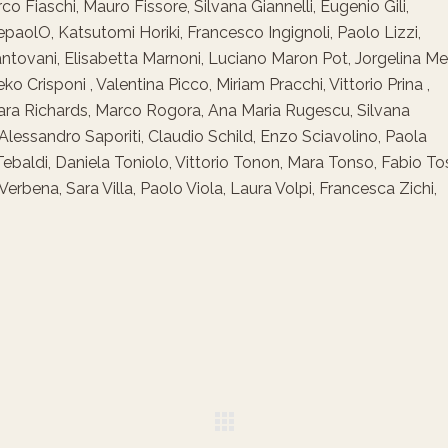
o Fiaschi, Mauro Fissore, Silvana Giannelli, Eugenio Gili,
paolO, Katsutomi Horiki, Francesco Ingignoli, Paolo Lizzi,
tovani, Elisabetta Marnoni, Luciano Maron Pot, Jorgelina Mel
 Crisponi , Valentina Picco, Miriam Pracchi, Vittorio Prina ,
bara Richards, Marco Rogora, Ana Maria Rugescu, Silvana
lessandro Saporiti, Claudio Schild, Enzo Sciavolino, Paola
baldi, Daniela Toniolo, Vittorio Tonon, Mara Tonso, Fabio Tos
rbena, Sara Villa, Paolo Viola, Laura Volpi, Francesca Zichi,