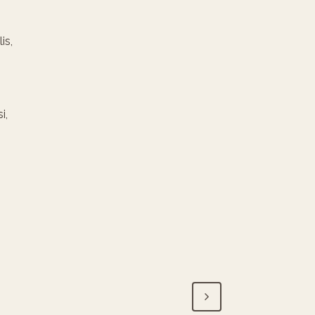
is,
i,