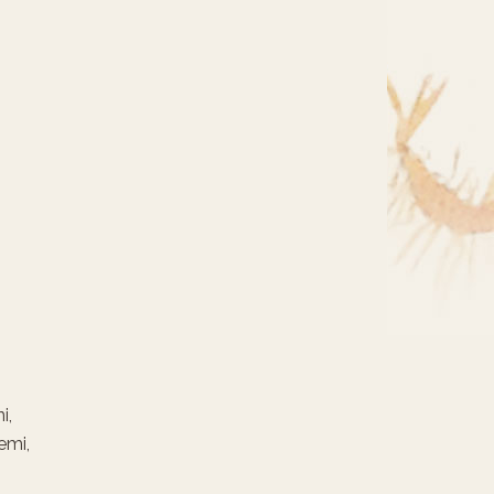
i,
emi,