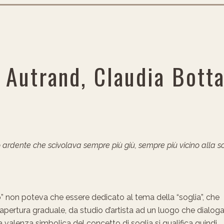
a Autrand, Claudia Botta
o ardente che scivolava sempre più giù, sempre più vicino alla s
o
” non poteva che essere dedicato al tema della “soglia”, che
’apertura graduale, da studio d’artista ad un luogo che dialog
 La valenza simbolica del concetto di soglia si qualifica quindi