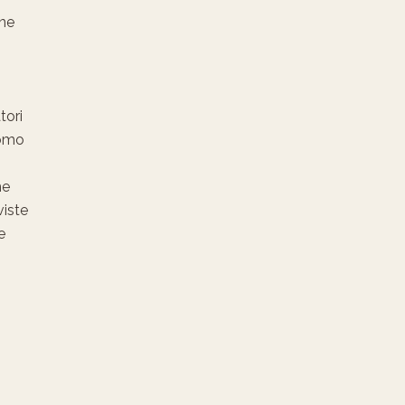
one
tori
uomo
me
viste
e