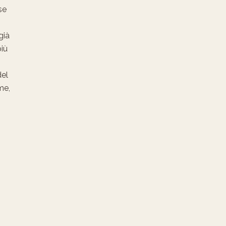
se
già
più
del
me,