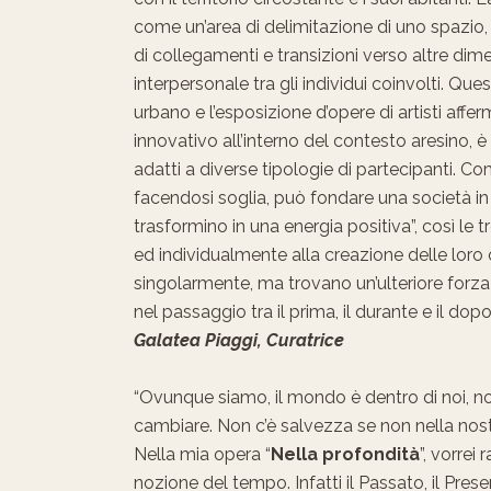
come un’area di delimitazione di uno spazio, 
di collegamenti e transizioni verso altre dimen
interpersonale tra gli individui coinvolti. Q
urbano e l’esposizione d’opere di artisti affe
innovativo all’interno del contesto aresino, è 
adatti a diverse tipologie di partecipanti. Co
facendosi soglia, può fondare una società in cu
trasformino in una energia positiva”, così le 
ed individualmente alla creazione delle lor
singolarmente, ma trovano un’ulteriore forz
nel passaggio tra il prima, il durante e il dop
Galatea Piaggi, Curatrice
“Ovunque siamo, il mondo è dentro di noi, non 
cambiare. Non c’è salvezza se non nella nostr
Nella mia opera “
Nella profondità
”, vorrei
nozione del tempo. Infatti il Passato, il Pre