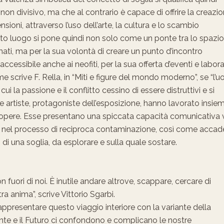
non divisivo, ma che al contrario è capace di offrire la creazi
sioni, attraverso l’uso dell’arte, la cultura e lo scambio
uesto luogo si pone quindi non solo come un ponte tra lo spazio
rmati, ma per la sua volontà di creare un punto d’incontro
accessibile anche ai neofiti, per la sua offerta d’eventi e labora
me scrive F. Rella, in “Miti e figure del mondo moderno”, se “l’
i la passione e il conflitto cessino di essere distruttivi e si
tre artiste, protagoniste dell’esposizione, hanno lavorato insie
o opere. Esse presentano una spiccata capacità comunicativa 
a nel processo di reciproca contaminazione, così come accad
o di una soglia, da esplorare e sulla quale sostare.
fuori di noi. È inutile andare altrove, scappare, cercare di
a anima”, scrive Vittorio Sgarbi.
 rappresentare questo viaggio interiore con la variante della
sente e il Futuro ci confondono e complicano le nostre